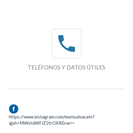
phone
TELÉFONOS Y DATOS ÚTILES
https://www.instagram.com/munisalsacate?
igsh=MWxtdWFlZ2trOXR0cw==