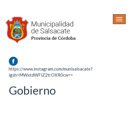
Ir
al
Togg
contenido
navig
principal
https://www.instagram.com/munisalsacate?
igsh=MWxtdWFlZ2trOXR0cw==
Gobierno