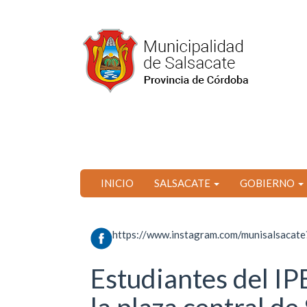
Ir
al
contenido
principal
INICIO
SALSACATE
GOBIERNO
https://www.instagram.com/munisalsac
Estudiantes del I
la plaza central de