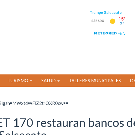
TURISMO
SALUD
TALLERES MUNICIPALES
D
ate?igsh=MWxtdWFlZ2trOXR0cw==
PET 170 restauran bancos d
 Salsacate