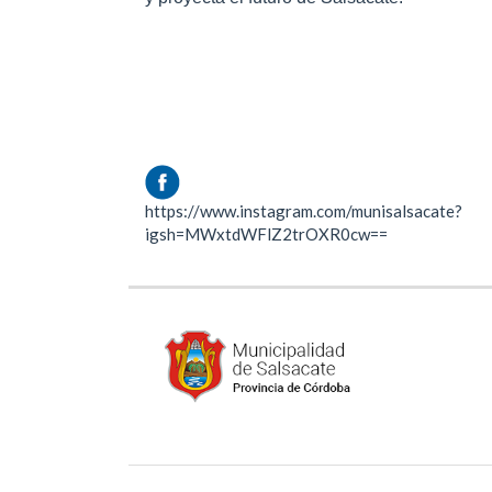
https://www.instagram.com/munisalsacate?
igsh=MWxtdWFlZ2trOXR0cw==