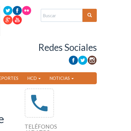
Formulario
de
Buscar
búsqueda
Redes Sociales
EPORTES
HCD
NOTICIAS
phone
e
TELÉFONOS