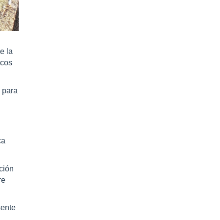
e la
icos
 para
ca
ción
re
sente